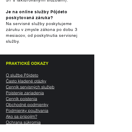
ST s fakturovanými službami).
Je na online služby Pôjdeto
poskytovaná záruka?
Na servisné služby poskytujeme
záruku v zmysle zákona po dobu 3
mesiacov, od poskytnutia servisnej
služby.
PRAKTICKÉ ODKAZY
O službe Pôjdeto
Často kladené otázky
Cenník s
ervisných služieb
Poistenie zariadenia
Cenník poistenia
Obchodné podmienky
Podmienky používania
Ako sa pripojím?
Ochrana súkromia
KDE NÁS NÁJDEŠ